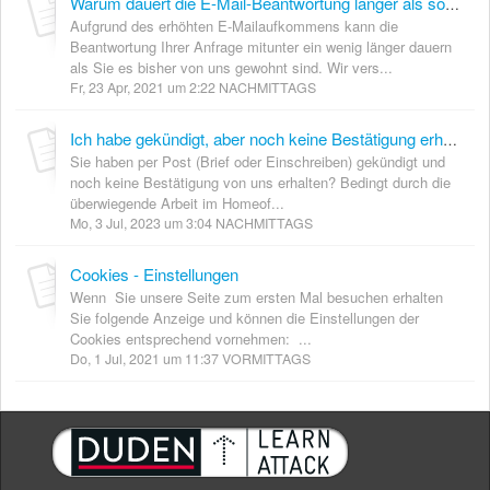
Warum dauert die E-Mail-Beantwortung länger als sonst üblich?
Aufgrund des erhöhten E-Mailaufkommens kann die
Beantwortung Ihrer Anfrage mitunter ein wenig länger dauern
als Sie es bisher von uns gewohnt sind. Wir vers...
Fr, 23 Apr, 2021 um 2:22 NACHMITTAGS
Ich habe gekündigt, aber noch keine Bestätigung erhalten - was tun?
Sie haben per Post (Brief oder Einschreiben) gekündigt und
noch keine Bestätigung von uns erhalten? Bedingt durch die
überwiegende Arbeit im Homeof...
Mo, 3 Jul, 2023 um 3:04 NACHMITTAGS
Cookies - Einstellungen
Wenn Sie unsere Seite zum ersten Mal besuchen erhalten
Sie folgende Anzeige und können die Einstellungen der
Cookies entsprechend vornehmen: ...
Do, 1 Jul, 2021 um 11:37 VORMITTAGS