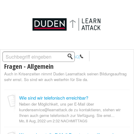
Lösungsstartseite
Häufige Fragen (FAQ)
Fragen - Allgemein
Auch in Krisenzeiten nimmt Duden Learnattack seinen Bildungsauftrag
sehr ernst. So sind wir auch weiterhin für Sie da.
Wie sind wir telefonisch erreichbar?
Neben der Möglichkeit, uns per E-Mail über
kundenservice@learnattack.de zu kontaktieren, stehen wir
Ihnen auch gerne telefonisch zur Verfügung. Sie errei...
Mo, 8 Aug, 2022 um 2:32 NACHMITTAGS