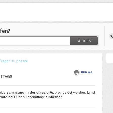
lfen?
SUCHEN
Fragen zu phase6
Drucken
MITTAGS
kabelsammlung
in der classic-App
eingelöst werden. Er ist
trate
bei Duden Learnattack
einlösbar
.